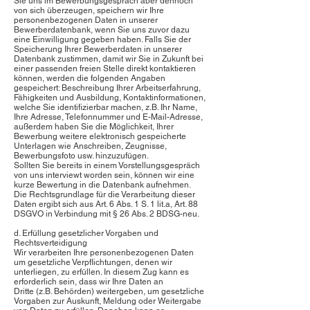
Sie uns im Bewerbungsgespräch aber dennoch
von sich überzeugen, speichern wir Ihre
personenbezogenen Daten in unserer
Bewerberdatenbank, wenn Sie uns zuvor dazu
eine Einwilligung gegeben haben. Falls Sie der
Speicherung Ihrer Bewerberdaten in unserer
Datenbank zustimmen, damit wir Sie in Zukunft bei
einer passenden freien Stelle direkt kontaktieren
können, werden die folgenden Angaben
gespeichert: Beschreibung Ihrer Arbeitserfahrung,
Fähigkeiten und Ausbildung, Kontaktinformationen,
welche Sie identifizierbar machen, z.B. Ihr Name,
Ihre Adresse, Telefonnummer und E-Mail-Adresse,
außerdem haben Sie die Möglichkeit, Ihrer
Bewerbung weitere elektronisch gespeicherte
Unterlagen wie Anschreiben, Zeugnisse,
Bewerbungsfoto usw. hinzuzufügen.
Sollten Sie bereits in einem Vorstellungsgespräch
von uns interviewt worden sein, können wir eine
kurze Bewertung in die Datenbank aufnehmen.
Die Rechtsgrundlage für die Verarbeitung dieser
Daten ergibt sich aus Art. 6 Abs. 1 S. 1 lit.a, Art. 88
DSGVO in Verbindung mit § 26 Abs. 2 BDSG-neu.
d. Erfüllung gesetzlicher Vorgaben und
Rechtsverteidigung
Wir verarbeiten Ihre personenbezogenen Daten
um gesetzliche Verpflichtungen, denen wir
unterliegen, zu erfüllen. In diesem Zug kann es
erforderlich sein, dass wir Ihre Daten an
Dritte (z.B. Behörden) weitergeben, um gesetzliche
Vorgaben zur Auskunft, Meldung oder Weitergabe