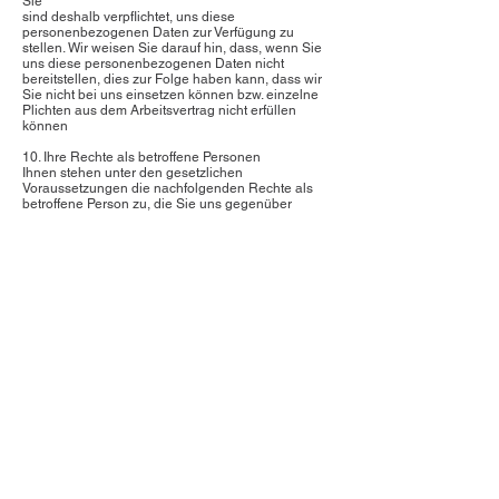
Sie
sind deshalb verpflichtet, uns diese
personenbezogenen Daten zur Verfügung zu
stellen. Wir weisen Sie darauf hin, dass, wenn Sie
uns diese personenbezogenen Daten nicht
bereitstellen, dies zur Folge haben kann, dass wir
Sie nicht bei uns einsetzen können bzw. einzelne
Plichten aus dem Arbeitsvertrag nicht erfüllen
können
10. Ihre Rechte als betroffene Personen
Ihnen stehen unter den gesetzlichen
Voraussetzungen die nachfolgenden Rechte als
betroffene Person zu, die Sie uns gegenüber
geltend machen können:
* Auskunftsrecht: Sie sind jederzeit berechtigt, im
Rahmen von Art. 15 DSGVO von uns eine
Bestätigung darüber zu verlangen, ob wir Sie
betreffende personenbezogene Daten verarbeiten;
ist dies der Fall, sind Sie im Rahmen von Art. 15
DSGVO ferner berechtigt, Auskunft über
diese personenbezogenen Daten sowie bestimmte
weitere Informationen (u.a. Verarbeitungszwecke,
Kategorien personenbezogener Daten, Kategorien
von Empfängern, geplante Speicherdauer, ihre
Rechte, die Herkunft der Daten, den Einsatz einer
automatisierten Entscheidungsfindung und im Fall
des Drittlandtransfer die geeigneten Garantien)
und eine Kopie Ihrer Daten zu erhalten
* Recht auf Berichtigung: Sie sind berechtigt, nach
Art. 16 DSGVO von uns zu verlangen, dass wir die
über Sie gespeicherten personenbezogenen