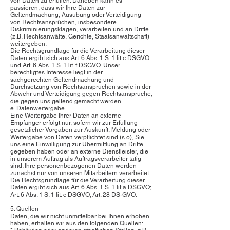
von Daten zu erfüllen. Daneben kann es
passieren, dass wir Ihre Daten zur
Geltendmachung, Ausübung oder Verteidigung
von Rechtsansprüchen, insbesondere
Diskriminierungsklagen, verarbeiten und an Dritte
(z.B. Rechtsanwälte, Gerichte, Staatsanwaltschaft)
weitergeben.
Die Rechtsgrundlage für die Verarbeitung dieser
Daten ergibt sich aus Art. 6 Abs. 1 S. 1 lit.c DSGVO
und Art. 6 Abs. 1 S. 1 lit. f DSGVO. Unser
berechtigtes Interesse liegt in der
sachgerechten Geltendmachung und
Durchsetzung von Rechtsansprüchen sowie in der
Abwehr und Verteidigung gegen Rechtsansprüche,
die gegen uns geltend gemacht werden.
e. Datenweitergabe
Eine Weitergabe Ihrer Daten an externe
Empfänger erfolgt nur, sofern wir zur Erfüllung
gesetzlicher Vorgaben zur Auskunft, Meldung oder
Weitergabe von Daten verpflichtet sind (s.o), Sie
uns eine Einwilligung zur Übermittlung an Dritte
gegeben haben oder an externe Dienstleister, die
in unserem Auftrag als Auftragsverarbeiter tätig
sind. Ihre personenbezogenen Daten werden
zunächst nur von unseren Mitarbeitern verarbeitet.
Die Rechtsgrundlage für die Verarbeitung dieser
Daten ergibt sich aus Art. 6 Abs. 1 S. 1 lit.a DSGVO;
Art. 6 Abs. 1 S. 1 lit. c DSGVO; Art. 28 DS-GVO.
5. Quellen
Daten, die wir nicht unmittelbar bei Ihnen erhoben
haben, erhalten wir aus den folgenden Quellen: