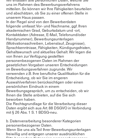
Wir erfassen alle persönlichen Daten, welche Sie
uns im Rahmen des Bewerbungsverfahrens
mitteilen. So können wir Ihre Fähigkeiten beurteilen
und abschätzen, ob Sie zu einer offenen Stelle in
unserem Haus passen.
In der Regel sind von den Bewerberdaten
folgende umfasst: Vor- und Nachname, ggf. Ihren
akademischen Grad, Geburtsdatum und -ort,
Kontaktdaten (Adresse, E-Mail, Telefonund/oder
Handynummer), Bewerbungsunterlagen
(Motivationsschreiben, Lebenslauf, Zeugnisse),
Sprachkenntnisse, Fähigkeiten, Kündigungsfristen,
Gehaltswunsch und aktuelles Gehalt. Wir legen die
von Ihnen zur Verfügung gestellten
personenbezogenen Daten im Rahmen der
gesetzlichen Vorgaben unseren Entscheidungen
im Bewerbungsverfahren zugrunde. Wir
verwenden z.B. Ihre berufliche Qualifikation für die
Entscheidung, ob wir Sie im engeren
Auswahlverfahren berücksichtigen oder einen
persönlichen Eindruck in einem
Bewerbungsgespräch, um zu entscheiden, ob wir
Ihnen die Stelle anbieten, auf die Sie sich
beworben haben.
Die Rechtsgrundlage für die Verarbeitung dieser
Daten ergibt sich aus Art. 88 DSGVO in Verbindung
mit § 26 Abs. 1 S. 1 BDSG-neu.
b. Datenverarbeitung besonderer Kategorien
personenbezogener Daten.
Wenn Sie uns als Teil Ihrer Bewerbungsunterlagen
freiwillig und entgegen unserer ausdrücklichen