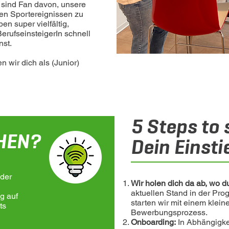
 sind Fan davon, unsere
ten Sportereignissen zu
n super vielfältig,
erufseinsteigerIn schnell
nst.
 wir dich als (Junior)
5 Steps to 
HEN?
Dein Eins
der
Wir holen dich da ab, wo d
aktuellen Stand in der Pr
g auf
starten wir mit einem klein
ts
Bewerbungsprozess.
Onboarding:
In Abhängigke