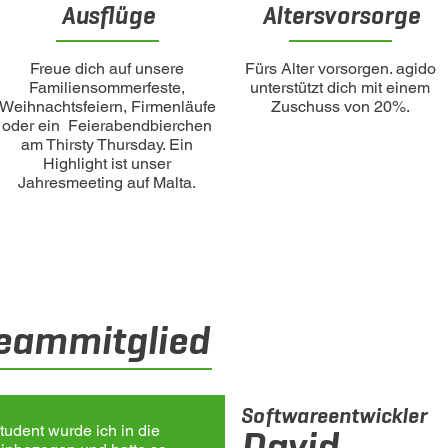
Ausflüge
Altersvorsorge
Freue dich auf unsere
Fürs Alter vorsorgen. agido
Familiensommerfeste,
unterstützt dich mit einem
Weihnachtsfeiern, Firmenläufe
Zuschuss von 20%.
oder ein Feierabendbierchen
am Thirsty Thursday. Ein
Highlight ist unser
Jahresmeeting auf Malta.
Teammitglied
Softwareentwickler
udent wurde ich in die
David