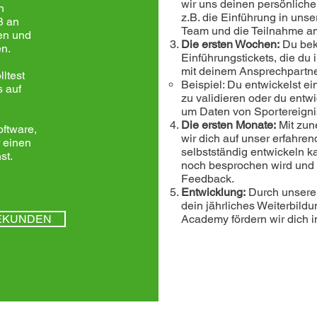
wir uns deinen persönlich
n
z.B. die Einführung in uns
ß an
Team und die Teilnahme a
en und
Die ersten Wochen:
Du bek
en.
Einführungstickets, die d
mit deinem Ansprechpartner
ltest
Beispiel: Du entwickelst ei
s auf
zu validieren oder du entwi
um Daten von Sportereignis
Die ersten Monate:
Mit zun
oftware,
wir dich auf unser erfahre
r einen
selbstständig entwickeln k
st.
noch besprochen wird und
Feedback.
Entwicklung:
Durch unsere 
dein jährliches Weiterbild
SEKUNDEN
Academy fördern wir dich i