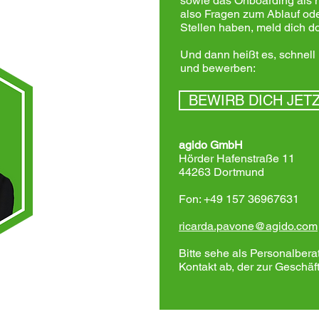
sowie das Onboarding als n
also Fragen zum Ablauf od
Stellen haben, meld dich do
Und dann heißt es, schnell
und bewerben:
BEWIRB DICH JET
agido GmbH
Hörder Hafenstraße 11
44263 Dortmund
Fon: +49 157 36967631
ricarda.pavone@agido.com
Bitte sehe als Personalbera
Kontakt ab, der zur Geschä