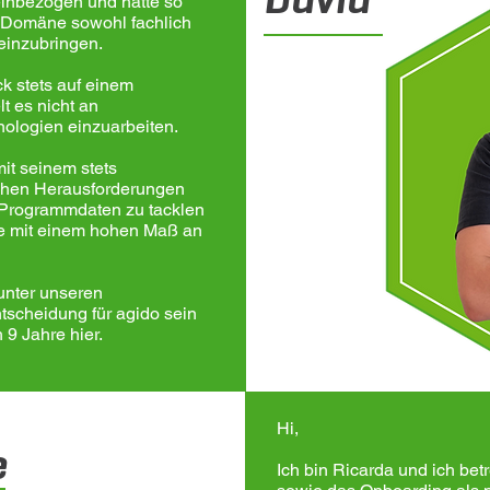
inbezogen und hatte so
 Domäne sowohl fachlich
einzubringen.
k stets auf einem
t es nicht an
nologien einzuarbeiten.
it seinem stets
schen Herausforderungen
n Programmdaten zu tacklen
e mit einem hohen Maß an
 unter unseren
ntscheidung für agido sein
 9 Jahre hier.
Hi,
e
Ich bin Ricarda und ich b