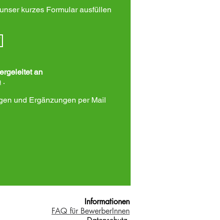
 unser kurzes Formular ausfüllen
T
rgeleitet an
m
.
agen und Ergänzungen per Mail
Informationen
FAQ für BewerberInnen