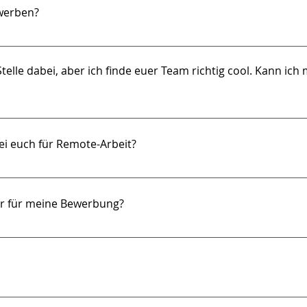
ewerben?
 über unser kurzes Bewerbungsformular. Sobald du in einer Stel
hin weitergeleitet. Eine separate Registrierung ist nicht erforderl
telle dabei, aber ich finde euer Team richtig cool. Kann ich m
il an jobs@agido.com senden.
werbung. Wenn du persönlich gut ins Team passt, ist es bei uns 
u schaffen. Sende uns deine Initiativbewerbung per E-Mail an 
ei euch für Remote-Arbeit?
pro Woche remote von zu Hause arbeiten und bist an drei Tagen
hem Austausch im Team.
r für meine Bewerbung?
ir in jedem Fall deinen Lebenslauf. Gib darin gern auch deine
m, aus deinem letzten Job oder aus privaten Projekten. So erha
ne Motivation fragen wir bereits in 2–3 Sätzen direkt im Bewerb
her kein Muss, kann aber sinnvoll sein – etwa wenn du noch we
rsten Kontakt an. Nutze das Du daher gern schon in deiner Bew
ern möchtest. Es hilft uns besser zu verstehen, was dich antre