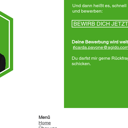
Und dann heißt es, schnell
und bewerben:
BEWIRB DICH JETZ
Deine Bewerbung wird weite
r
icarda.pavone@agido.co
Du darfst mir gerne Rückfr
schicken.
Menü
Home