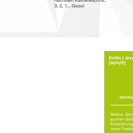
nächsten Karriereschritt.
3, 2, 1... Gooo!
Kotlin / Jav
(w/m/d)
Dortmu
Mathis, Sim
suchen dich
Entwicklung
neue Featu