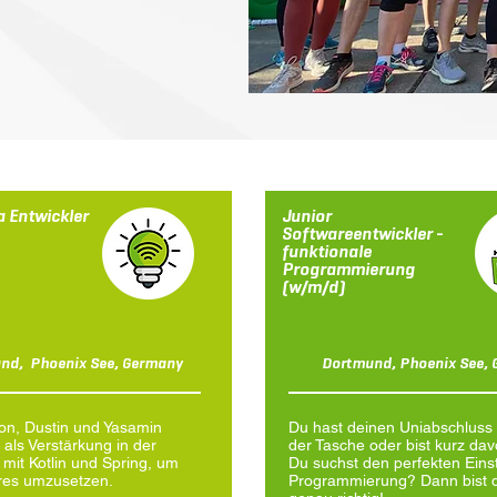
a Entwickler
Junior
Softwareentwickler -
funktionale
Programmierung
(w/m/d)
nd, Phoenix See, Germany
Dortmund, Phoenix See,
on, Dustin und Yasamin
Du hast deinen Uniabschluss b
 als Verstärkung in der
der Tasche oder bist kurz dav
 mit Kotlin und Spring, um
Du suchst den perfekten Einst
res umzusetzen.
Programmierung? Dann bist d