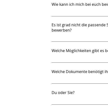
Wie kann ich mich bei euch b
Am einfachsten bewirbst du dich
klickst, wirst du automatisch dort
Es ist grad nicht die passende S
deine Bewerbung auch per E-Ma
bewerben?
Klar! Wir freuen uns über jede Be
versuchen die passende Stelle z
Welche Möglichkeiten gibt es b
Du kannst an bis zu zwei Tagen 
flexibles Arbeiten mit persönlic
Welche Dokumente benötigt ih
Für deine Bewerbung benötigen w
an – zum Beispiel aus dem Studiu
Du oder Sie?
von deinen fachlichen Skills. Dei
ausführliches Anschreiben ist da
Bei agido duzen wir uns – vom e
deine Beweggründe genauer erläut