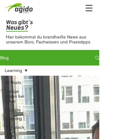
Was gibt`s
Neues?
Hier bekommst du brandheiße News aus
unserem Büro, Fachwissen und Praxistipps
Blog
Learning
All Posts
Lustige
Zeiten bei
agido
Projekte
Learning
Techstack
agido